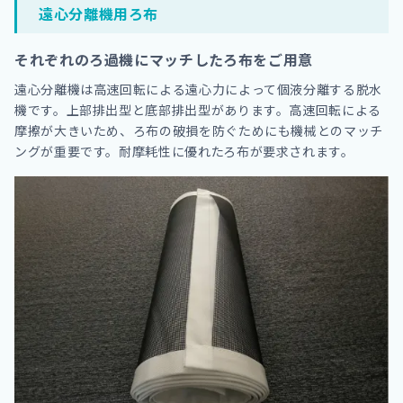
遠心分離機用ろ布
それぞれのろ過機にマッチしたろ布をご用意
遠心分離機は高速回転による遠心力によって個液分離する脱水
機です。上部排出型と底部排出型があります。高速回転による
摩擦が大きいため、ろ布の破損を防ぐためにも機械とのマッチ
ングが重要です。耐摩耗性に優れたろ布が要求されます。